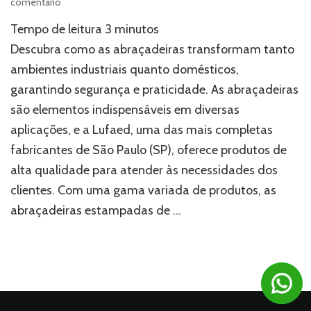
em
comentário
Conheça
Tempo de leitura
3
minutos
a
principal
Descubra como as abraçadeiras transformam tanto
fornecedora
ambientes industriais quanto domésticos,
de
garantindo segurança e praticidade. As abraçadeiras
abraçadeiras
em
são elementos indispensáveis em diversas
São
aplicações, e a Lufaed, uma das mais completas
Paulo
fabricantes de São Paulo (SP), oferece produtos de
alta qualidade para atender às necessidades dos
clientes. Com uma gama variada de produtos, as
abraçadeiras estampadas de …