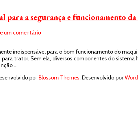
ial para a segurança e funcionamento d
em
xe um comentário
Abraçadeira
para
ente indispensável para o bom funcionamento do maquinár
trator:
para trator. Sem ela, diversos componentes do sistema h
a
unção …
peça
essencial
senvolvido por
Blossom Themes
. Desenvolvido por
Word
para
a
segurança
e
funcionamento
da
sua
máquina