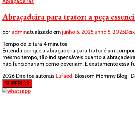
Abraçadeiras
Abraçadeira para trator: a peça essenc
por
admin
atualizado em
junho 5, 2025
junho 5, 2025
Dei
Tempo de leitura
4
minutos
Entenda por que a abraçadeira para trator é um compon
mesmo tempo, tão indispensáveis quanto a abraçadeira 
não funcionariam como deveriam. É exatamente essa f
2026 Direitos autorais
Lufaed
.
Blossom Mommy Blog | De
SUPERIOR