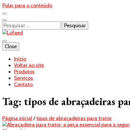
Pular para o conteúdo
Pesquisar
por:
Blog- Lufaed
Close
Lufaed
Início
Voltar ao site
Produtos
Serviços
Contato
Tag:
tipos de abraçadeiras pa
Página inicial
/
tipos de abraçadeiras para trator