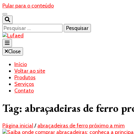
Pular para o conteúdo
Pesquisar
por:
Blog- Lufaed
Close
Lufaed
Início
Voltar ao site
Produtos
Serviços
Contato
Tag:
abraçadeiras de ferro p
Página inicial
/
abraçadeiras de ferro próximo a mim