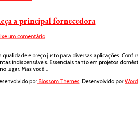
eça a principal fornecedora
em
ixe um comentário
Saiba
onde
alidade e preço justo para diversas aplicações. Confira
comprar
ntas indispensáveis. Essenciais tanto em projetos domést
abraçadeiras:
no lugar. Mas você …
conheça
a
senvolvido por
Blossom Themes
. Desenvolvido por
Word
principal
fornecedora