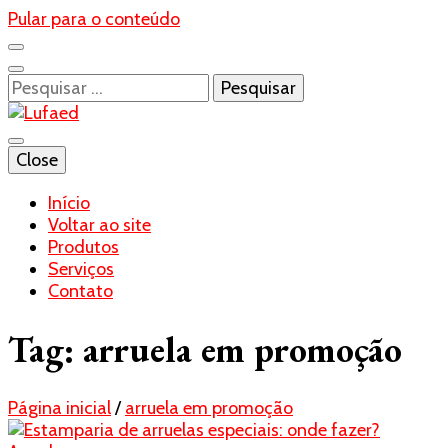
Pular para o conteúdo
Pesquisar
por:
Blog- Lufaed
Close
Lufaed
Início
Voltar ao site
Produtos
Serviços
Contato
Tag:
arruela em promoção
Página inicial
/
arruela em promoção