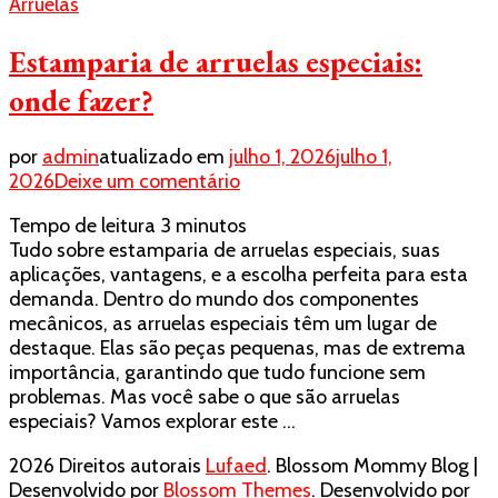
Arruelas
Estamparia de arruelas especiais:
onde fazer?
por
admin
atualizado em
julho 1, 2026
julho 1,
em
2026
Deixe um comentário
Estamparia
Tempo de leitura
3
minutos
de
Tudo sobre estamparia de arruelas especiais, suas
arruelas
aplicações, vantagens, e a escolha perfeita para esta
especiais:
demanda. Dentro do mundo dos componentes
onde
mecânicos, as arruelas especiais têm um lugar de
fazer?
destaque. Elas são peças pequenas, mas de extrema
importância, garantindo que tudo funcione sem
problemas. Mas você sabe o que são arruelas
especiais? Vamos explorar este …
2026 Direitos autorais
Lufaed
.
Blossom Mommy Blog |
Desenvolvido por
Blossom Themes
. Desenvolvido por