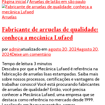
Página inicial
/
Arruelas de latão em são paulo
Arruelas
Fabricante de arruelas de qualidade:
conheça a mecânica Lufaed
por
admin
atualizado em
agosto 20, 2024
agosto 20,
em
2024
Deixe um comentário
Fabricante
Tempo de leitura
3
minutos
de
Descubra por que a Mecânica Lufaed é referência na
arruelas
fabricação de arruelas lisas estampadas. Saiba mais
de
sobre nossos processos, certificações e vantagens de
qualidade:
trabalhar conosco! Você está procurando fabricantes
conheça
de arruelas de qualidade? Então, você precisa
a
conhecer a Mecânica Lufaed, uma empresa que se
mecânica
destaca como referência no mercado desde 1999.
Lufaed