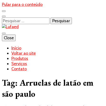
Pular para o conteúdo
Pesquisar
por:
Blog- Lufaed
Close
Lufaed
Início
Voltar ao site
Produtos
Serviços
Contato
Tag:
Arruelas de latão em
são paulo