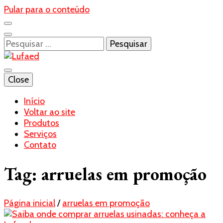
Pular para o conteúdo
Pesquisar
por:
Blog- Lufaed
Close
Lufaed
Início
Voltar ao site
Produtos
Serviços
Contato
Tag:
arruelas em promoção
Página inicial
/
arruelas em promoção