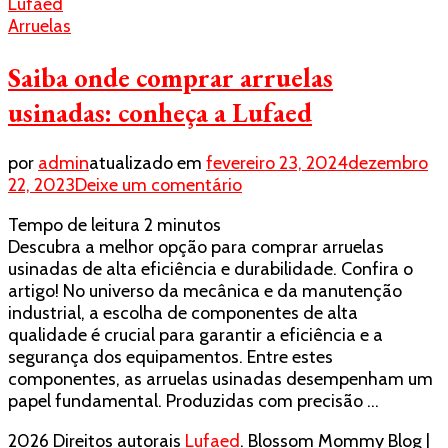
Arruelas
Saiba onde comprar arruelas
usinadas: conheça a Lufaed
por
admin
atualizado em
fevereiro 23, 2024
dezembro
em
22, 2023
Deixe um comentário
Saiba
Tempo de leitura
2
minutos
onde
Descubra a melhor opção para comprar arruelas
comprar
usinadas de alta eficiência e durabilidade. Confira o
arruelas
artigo! No universo da mecânica e da manutenção
usinadas:
industrial, a escolha de componentes de alta
conheça
qualidade é crucial para garantir a eficiência e a
a
segurança dos equipamentos. Entre estes
Lufaed
componentes, as arruelas usinadas desempenham um
papel fundamental. Produzidas com precisão …
2026 Direitos autorais
Lufaed
.
Blossom Mommy Blog |