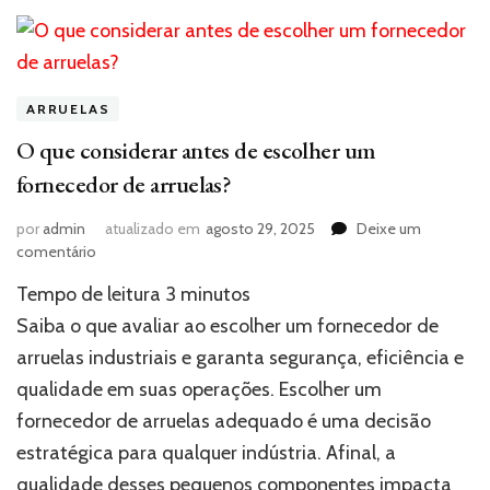
ARRUELAS
O que considerar antes de escolher um
fornecedor de arruelas?
por
admin
atualizado em
agosto 29, 2025
Deixe um
em
comentário
O
Tempo de leitura
3
minutos
que
considerar
Saiba o que avaliar ao escolher um fornecedor de
antes
arruelas industriais e garanta segurança, eficiência e
de
qualidade em suas operações. Escolher um
escolher
um
fornecedor de arruelas adequado é uma decisão
fornecedor
estratégica para qualquer indústria. Afinal, a
de
arruelas?
qualidade desses pequenos componentes impacta