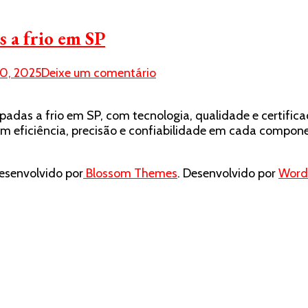
s a frio em SP
em
0, 2025
Deixe um comentário
Lufaed:
referência
das a frio em SP, com tecnologia, qualidade e certificaç
em
em eficiência, precisão e confiabilidade em cada compo
peças
estampadas
a
senvolvido por
Blossom Themes
. Desenvolvido por
Word
frio
em
SP