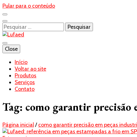
Pular para o conteúdo
Pesquisar
por:
Blog- Lufaed
Close
Lufaed
Início
Voltar ao site
Produtos
Serviços
Contato
Tag:
como garantir precisão 
Página inicial
/
como garantir precisão em peças industri