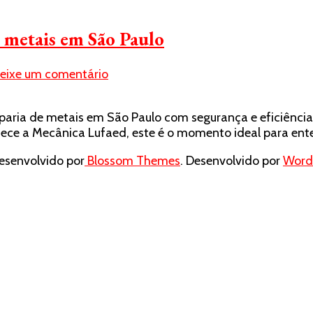
 metais em São Paulo
em
eixe um comentário
Como
escolher
mparia de metais em São Paulo com segurança e eficiênci
a
ce a Mecânica Lufaed, este é o momento ideal para enten
melhor
estamparia
senvolvido por
Blossom Themes
. Desenvolvido por
Word
de
metais
em
São
Paulo