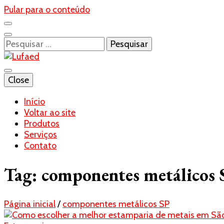
Pular para o conteúdo
Pesquisar
por:
Blog- Lufaed
Close
Lufaed
Início
Voltar ao site
Produtos
Serviços
Contato
Tag:
componentes metálicos 
Página inicial
/
componentes metálicos SP