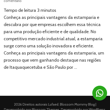
em
comentário
Conheça
Tempo de leitura
3
minutos
as
principais
Conheça as principais vantagens da estamparia e
vantagens
descubra por que empresas escolhem essa técnica
da
para uma produção eficiente e de qualidade. No
estamparia
competitivo mercado industrial atual, a estamparia
surge como uma solução inovadora e eficiente.
Conheça as principais vantagens da estamparia, um
processo que vem ganhando destaque nas regiões
de Itaquaquecetuba e São Paulo por …
2026 Direitos autorais
Lufaed
.
Blossom Mommy Blog |
Desenvolvido por
Blossom Themes
. Desenvolvido por
WordPress
.