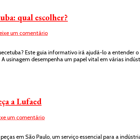
ba: qual escolher?
em
eixe um comentário
Empresa
de
etuba? Este guia informativo irá ajudá-lo a entender o
usinagem
os A usinagem desempenha um papel vital em várias indús
em
Itaquaquecetuba:
qual
escolher?
eça a Lufaed
em
ixe um comentário
Usinagem
de
peças em São Paulo, um serviço essencial para a indústr
peças