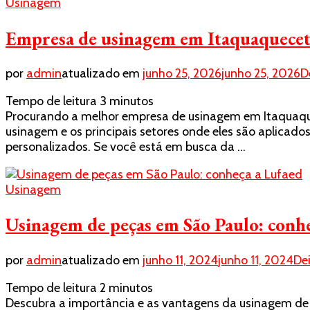
Usinagem
Empresa de usinagem em Itaquaquecetu
por
admin
atualizado em
junho 25, 2026
junho 25, 2026
D
Tempo de leitura
3
minutos
Procurando a melhor empresa de usinagem em Itaquaquec
usinagem e os principais setores onde eles são aplicad
personalizados. Se você está em busca da …
Usinagem
Usinagem de peças em São Paulo: conh
por
admin
atualizado em
junho 11, 2024
junho 11, 2024
De
Tempo de leitura
2
minutos
Descubra a importância e as vantagens da usinagem de 