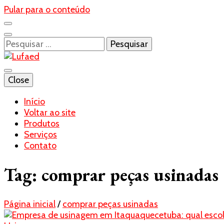
Pular para o conteúdo
Pesquisar
por:
Blog- Lufaed
Close
Lufaed
Início
Voltar ao site
Produtos
Serviços
Contato
Tag:
comprar peças usinadas
Página inicial
/
comprar peças usinadas