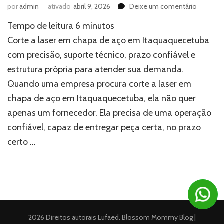
em
por
admin
ativado
abril 9, 2026
Deixe um comentário
Corte
Tempo de leitura
6
minutos
a
laser
Corte a laser em chapa de aço em Itaquaquecetuba
em
com precisão, suporte técnico, prazo confiável e
chapa
estrutura própria para atender sua demanda.
de
aço
Quando uma empresa procura corte a laser em
em
chapa de aço em Itaquaquecetuba, ela não quer
Itaquaqu
apenas um fornecedor. Ela precisa de uma operação
confiável, capaz de entregar peça certa, no prazo
certo …
2026 Direitos autorais
Lufaed
.
Blossom Mommy Blog |