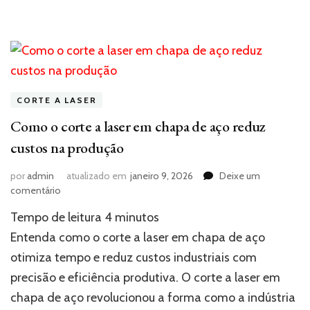
CORTE A LASER
Como o corte a laser em chapa de aço reduz
custos na produção
por
admin
atualizado em
janeiro 9, 2026
Deixe um
em
comentário
Como
Tempo de leitura
4
minutos
o
corte
Entenda como o corte a laser em chapa de aço
a
otimiza tempo e reduz custos industriais com
laser
precisão e eficiência produtiva. O corte a laser em
em
chapa
chapa de aço revolucionou a forma como a indústria
de