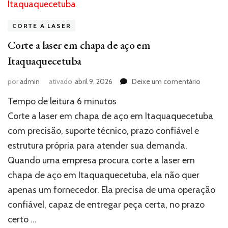
CORTE A LASER
Corte a laser em chapa de aço em
Itaquaquecetuba
em
por
admin
ativado
abril 9, 2026
Deixe um comentário
Corte
Tempo de leitura
6
minutos
a
laser
Corte a laser em chapa de aço em Itaquaquecetuba
em
com precisão, suporte técnico, prazo confiável e
chapa
estrutura própria para atender sua demanda.
de
aço
Quando uma empresa procura corte a laser em
em
chapa de aço em Itaquaquecetuba, ela não quer
Itaquaqu
apenas um fornecedor. Ela precisa de uma operação
confiável, capaz de entregar peça certa, no prazo
certo …