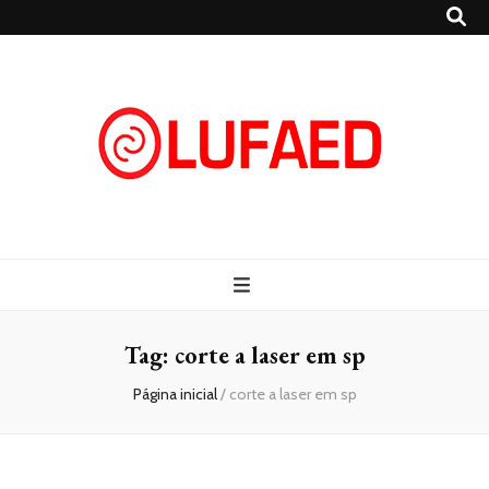
Lufaed
Blog- Lufaed
Tag:
corte a laser em sp
Página inicial
/
corte a laser em sp