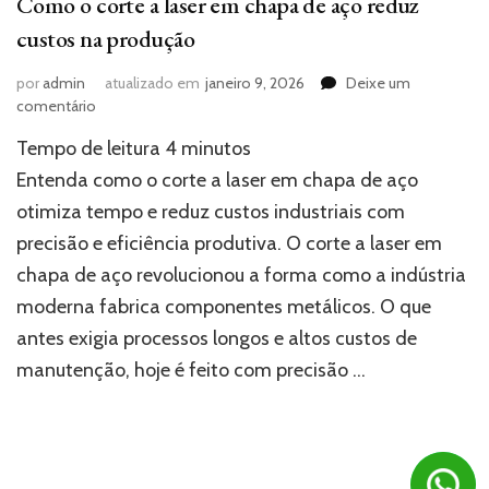
Como o corte a laser em chapa de aço reduz
custos na produção
por
admin
atualizado em
janeiro 9, 2026
Deixe um
em
comentário
Como
Tempo de leitura
4
minutos
o
corte
Entenda como o corte a laser em chapa de aço
a
otimiza tempo e reduz custos industriais com
laser
precisão e eficiência produtiva. O corte a laser em
em
chapa
chapa de aço revolucionou a forma como a indústria
de
moderna fabrica componentes metálicos. O que
aço
reduz
antes exigia processos longos e altos custos de
custos
manutenção, hoje é feito com precisão …
na
produção