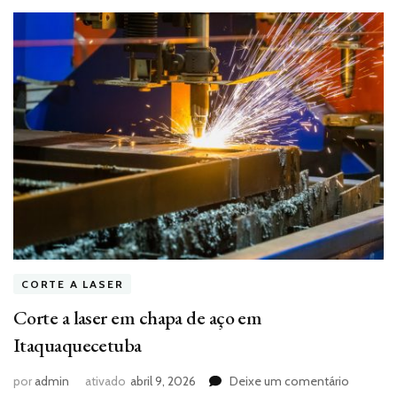
CORTE A LASER
Corte a laser em chapa de aço em
Itaquaquecetuba
em
por
admin
ativado
abril 9, 2026
Deixe um comentário