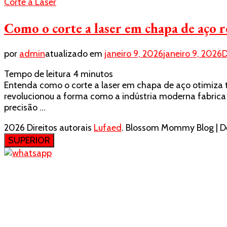
Corte a Laser
Como o corte a laser em chapa de aço 
por
admin
atualizado em
janeiro 9, 2026
janeiro 9, 2026
D
Tempo de leitura
4
minutos
Entenda como o corte a laser em chapa de aço otimiza te
revolucionou a forma como a indústria moderna fabrica 
precisão …
2026 Direitos autorais
Lufaed
.
Blossom Mommy Blog | De
SUPERIOR