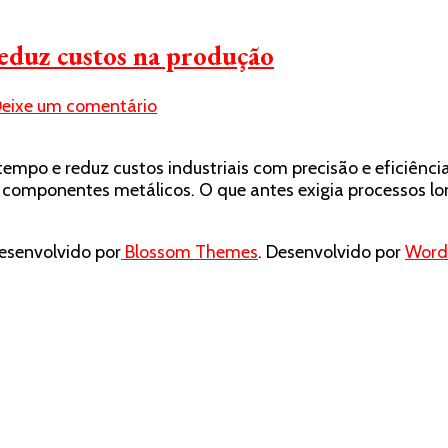
reduz custos na produção
em
eixe um comentário
Como
o
mpo e reduz custos industriais com precisão e eficiência
corte
componentes metálicos. O que antes exigia processos lon
a
laser
em
senvolvido por
Blossom Themes
. Desenvolvido por
Word
chapa
de
aço
reduz
custos
na
produção