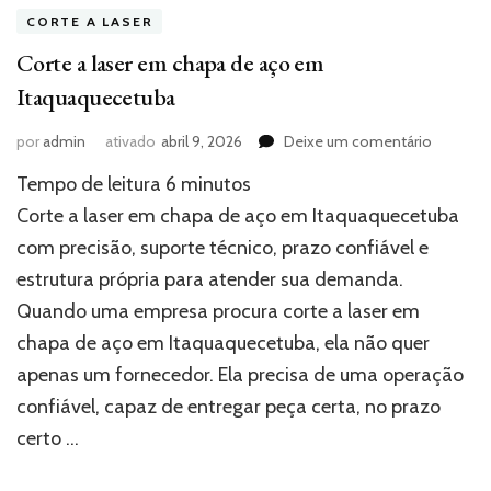
CORTE A LASER
Corte a laser em chapa de aço em
Itaquaquecetuba
em
por
admin
ativado
abril 9, 2026
Deixe um comentário
Corte
Tempo de leitura
6
minutos
a
laser
Corte a laser em chapa de aço em Itaquaquecetuba
em
com precisão, suporte técnico, prazo confiável e
chapa
estrutura própria para atender sua demanda.
de
aço
Quando uma empresa procura corte a laser em
em
chapa de aço em Itaquaquecetuba, ela não quer
Itaquaqu
apenas um fornecedor. Ela precisa de uma operação
confiável, capaz de entregar peça certa, no prazo
certo …