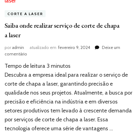
CORTE A LASER
Saiba onde realizar serviço de corte de chapa
a laser
por
admin
atualizado em
fevereiro 9, 2024
Deixe um
em
comentário
Saiba
Tempo de leitura
3
minutos
onde
realizar
Descubra a empresa ideal para realizar o serviço de
serviço
corte de chapa a laser, garantindo precisão e
de
qualidade nos seus projetos. Atualmente, a busca por
corte
de
precisão e eficiência na indústria e em diversos
chapa
setores produtivos tem levado à crescente demanda
a
laser
por serviços de corte de chapa a laser. Essa
tecnologia oferece uma série de vantagens …