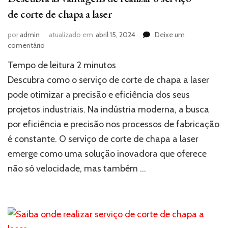
de corte de chapa a laser
por
admin
atualizado em
abril 15, 2024
Deixe um
em
comentário
Descubra
Tempo de leitura
2
minutos
as
vantagens
Descubra como o serviço de corte de chapa a laser
de
pode otimizar a precisão e eficiência dos seus
realizar
projetos industriais. Na indústria moderna, a busca
o
serviço
por eficiência e precisão nos processos de fabricação
de
é constante. O serviço de corte de chapa a laser
corte
de
emerge como uma solução inovadora que oferece
chapa
não só velocidade, mas também …
a
laser