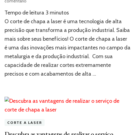
em
comentário
Corte
Tempo de leitura
3
minutos
de
chapa
O corte de chapa a laser é uma tecnologia de alta
a
precisão que transforma a produção industrial. Saiba
laser:
mais sobre seus benefícios! O corte de chapa a laser
aumente
a
é uma das inovações mais impactantes no campo da
eficiência
metalurgia e da produção industrial. Com sua
na
produção
capacidade de realizar cortes extremamente
industrial
precisos e com acabamentos de alta …
CORTE A LASER
Descubra as vantagens de realizar o serviço