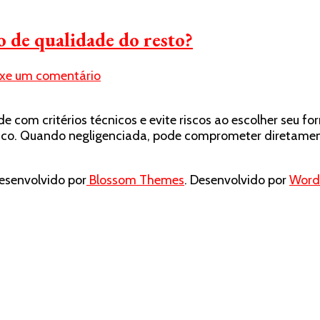
o de qualidade do resto?
em
ixe um comentário
Como
identificar
com critérios técnicos e evite riscos ao escolher seu for
uma
sco. Quando negligenciada, pode comprometer diretament
plaqueta
de
freio
senvolvido por
Blossom Themes
. Desenvolvido por
Word
de
qualidade
do
resto?