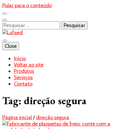
Pular para o conteúdo
Pesquisar
por:
Blog- Lufaed
Close
Lufaed
Início
Voltar ao site
Produtos
Serviços
Contato
Tag:
direção segura
Página inicial
/
direção segura