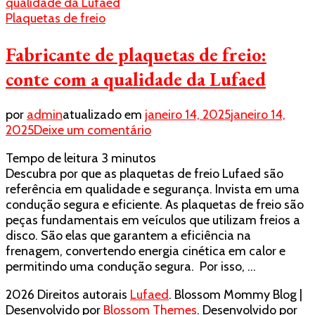
Plaquetas de freio
Fabricante de plaquetas de freio:
conte com a qualidade da Lufaed
por
admin
atualizado em
janeiro 14, 2025
janeiro 14,
em
2025
Deixe um comentário
Fabricante
Tempo de leitura
3
minutos
de
Descubra por que as plaquetas de freio Lufaed são
plaquetas
referência em qualidade e segurança. Invista em uma
de
condução segura e eficiente. As plaquetas de freio são
freio:
peças fundamentais em veículos que utilizam freios a
conte
disco. São elas que garantem a eficiência na
com
frenagem, convertendo energia cinética em calor e
a
permitindo uma condução segura. Por isso, …
qualidade
da
2026 Direitos autorais
Lufaed
.
Blossom Mommy Blog |
Lufaed
Desenvolvido por
Blossom Themes
. Desenvolvido por