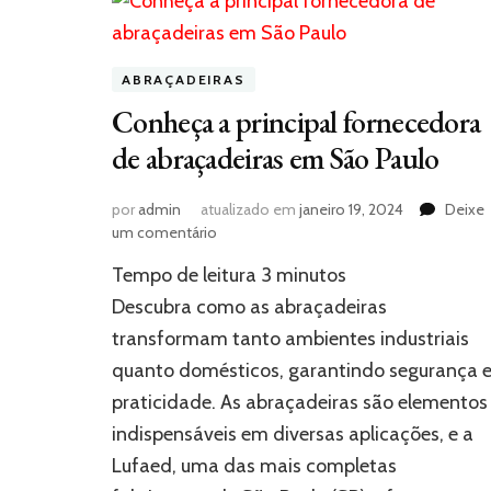
ABRAÇADEIRAS
Conheça a principal fornecedora
de abraçadeiras em São Paulo
por
admin
atualizado em
janeiro 19, 2024
Deixe
em
um comentário
Conheça
Tempo de leitura
3
minutos
a
principal
Descubra como as abraçadeiras
fornecedora
transformam tanto ambientes industriais
de
quanto domésticos, garantindo segurança 
abraçadeiras
em
praticidade. As abraçadeiras são elementos
São
indispensáveis em diversas aplicações, e a
Paulo
Lufaed, uma das mais completas