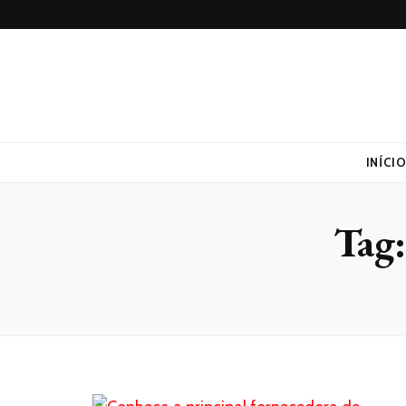
Lufaed
Blog- Lufaed
INÍCI
Tag