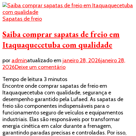
suas
vantagens
Sapatas de freio
Saiba comprar sapatas de freio em
Itaquaquecetuba com qualidade
por
admin
atualizado em
janeiro 28, 2026
janeiro 28,
em
2026
Deixe um comentário
Saiba
Tempo de leitura
3
minutos
comprar
Encontre onde comprar sapatas de freio em
sapatas
Itaquaquecetuba com qualidade, segurança e
de
desempenho garantido pela Lufaed. As sapatas de
freio
freio são componentes indispensáveis para o
em
funcionamento seguro de veículos e equipamentos
Itaquaquecetuba
industriais. Elas são responsáveis por transformar
com
energia cinética em calor durante a frenagem,
qualidade
garantindo paradas precisas e controladas. Por isso,