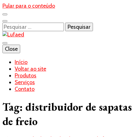
Pular para o conteúdo
Pesquisar
por:
Blog- Lufaed
Close
Lufaed
Início
Voltar ao site
Produtos
Serviços
Contato
Tag:
distribuidor de sapatas
de freio