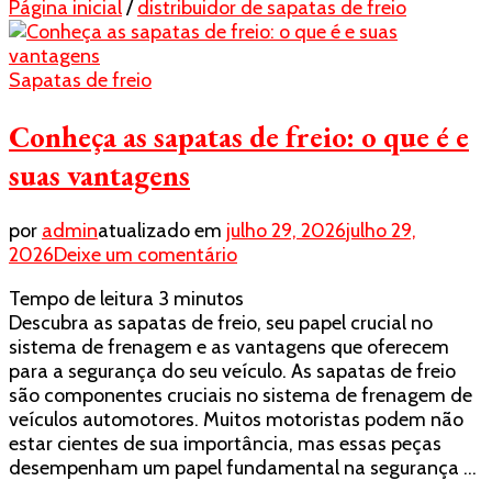
Página inicial
/
distribuidor de sapatas de freio
Sapatas de freio
Conheça as sapatas de freio: o que é e
suas vantagens
por
admin
atualizado em
julho 29, 2026
julho 29,
em
2026
Deixe um comentário
Conheça
Tempo de leitura
3
minutos
as
Descubra as sapatas de freio, seu papel crucial no
sapatas
sistema de frenagem e as vantagens que oferecem
de
para a segurança do seu veículo. As sapatas de freio
freio:
são componentes cruciais no sistema de frenagem de
o
veículos automotores. Muitos motoristas podem não
que
estar cientes de sua importância, mas essas peças
é
desempenham um papel fundamental na segurança …
e