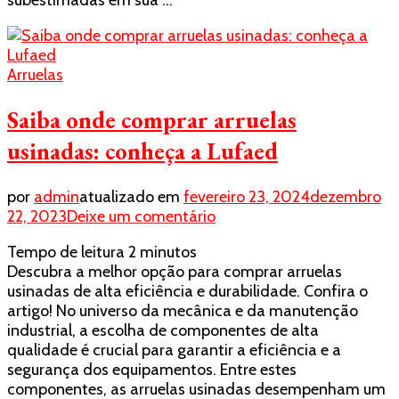
subestimadas em sua …
Arruelas
Saiba onde comprar arruelas
usinadas: conheça a Lufaed
por
admin
atualizado em
fevereiro 23, 2024
dezembro
em
22, 2023
Deixe um comentário
Saiba
Tempo de leitura
2
minutos
onde
Descubra a melhor opção para comprar arruelas
comprar
usinadas de alta eficiência e durabilidade. Confira o
arruelas
artigo! No universo da mecânica e da manutenção
usinadas:
industrial, a escolha de componentes de alta
conheça
qualidade é crucial para garantir a eficiência e a
a
segurança dos equipamentos. Entre estes
Lufaed
componentes, as arruelas usinadas desempenham um