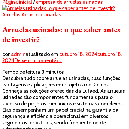
Página inicial
/
empresa de arruelas usinadas
Arruelas
Arruelas usinadas
Arruelas usinadas: o que saber antes
de investir?
por
admin
atualizado em
outubro 18, 2024
outubro 18,
em
2024
Deixe um comentário
Arruelas
Tempo de leitura
3
minutos
usinadas:
Descubra tudo sobre arruelas usinadas, suas funções,
o
vantagens e aplicações em projetos mecânicos.
que
Conheça as soluções oferecidas da Lufaed. As arruelas
saber
usinadas são componentes fundamentais para o
antes
sucesso de projetos mecânicos e sistemas complexos.
de
Elas desempenham um papel crucial na garantia da
investir?
segurança e eficiência operacional em diversos
segmentos industriais, sendo frequentemente