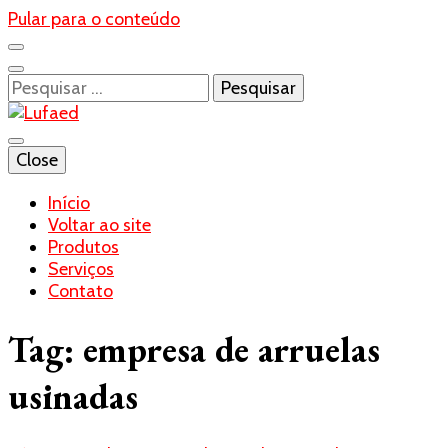
Pular para o conteúdo
Pesquisar
por:
Blog- Lufaed
Close
Lufaed
Início
Voltar ao site
Produtos
Serviços
Contato
Tag:
empresa de arruelas
usinadas