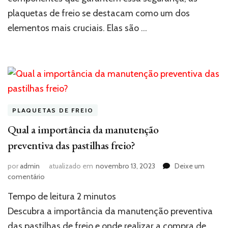
plaquetas de freio se destacam como um dos
elementos mais cruciais. Elas são …
PLAQUETAS DE FREIO
Qual a importância da manutenção
preventiva das pastilhas freio?
por
admin
atualizado em
novembro 13, 2023
Deixe um
em
comentário
Qual
Tempo de leitura
2
minutos
a
importância
Descubra a importância da manutenção preventiva
da
das pastilhas de freio e onde realizar a compra de