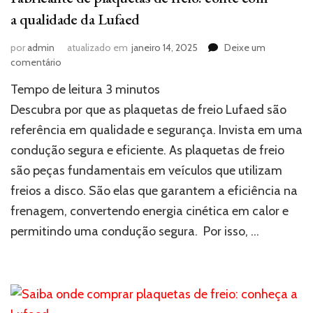
a qualidade da Lufaed
por
admin
atualizado em
janeiro 14, 2025
Deixe um
em
comentário
Fabricante
Tempo de leitura
3
minutos
de
plaquetas
Descubra por que as plaquetas de freio Lufaed são
de
referência em qualidade e segurança. Invista em uma
freio:
condução segura e eficiente. As plaquetas de freio
conte
com
são peças fundamentais em veículos que utilizam
a
freios a disco. São elas que garantem a eficiência na
qualidade
da
frenagem, convertendo energia cinética em calor e
Lufaed
permitindo uma condução segura. Por isso, …