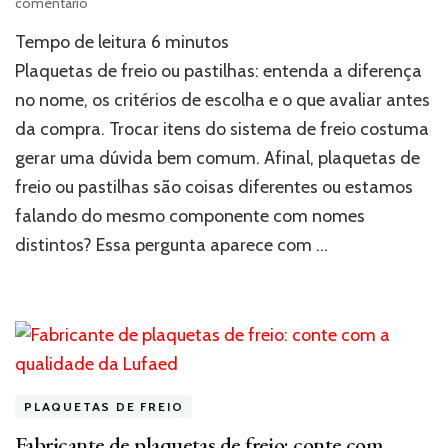
em
comentário
Plaquetas
Tempo de leitura
6
minutos
de
freio
Plaquetas de freio ou pastilhas: entenda a diferença
ou
no nome, os critérios de escolha e o que avaliar antes
pastilhas:
da compra. Trocar itens do sistema de freio costuma
qual
escolher?
gerar uma dúvida bem comum. Afinal, plaquetas de
freio ou pastilhas são coisas diferentes ou estamos
falando do mesmo componente com nomes
distintos? Essa pergunta aparece com …
PLAQUETAS DE FREIO
Fabricante de plaquetas de freio: conte com