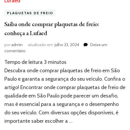
PLAQUETAS DE FREIO
Saiba onde comprar plaquetas de freio:
conheça a Lufaed
por
admin
atualizado em
julho 23, 2024
Deixe um
em
comentário
Saiba
Tempo de leitura
3
minutos
onde
comprar
Descubra onde comprar plaquetas de freio em São
plaquetas
Paulo e garanta a segurança do seu veículo. Confira o
de
artigo! Encontrar onde comprar plaquetas de freio de
freio:
conheça
qualidade em São Paulo pode parecer um desafio,
a
mas é essencial para a segurança e o desempenho
Lufaed
do seu veículo. Com diversas opções disponíveis, é
importante saber escolher a …