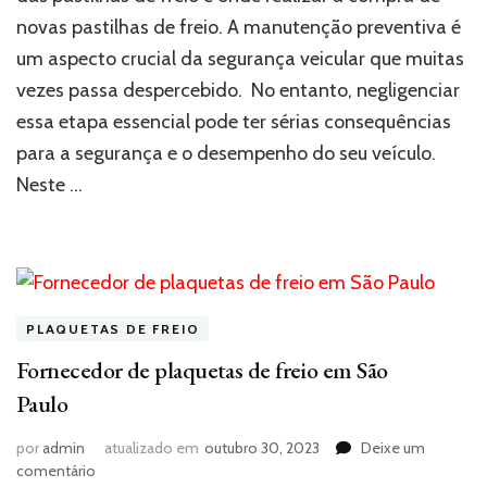
manutenção
novas pastilhas de freio. A manutenção preventiva é
preventiva
das
um aspecto crucial da segurança veicular que muitas
pastilhas
vezes passa despercebido. No entanto, negligenciar
freio?
essa etapa essencial pode ter sérias consequências
para a segurança e o desempenho do seu veículo.
Neste …
PLAQUETAS DE FREIO
Fornecedor de plaquetas de freio em São
Paulo
por
admin
atualizado em
outubro 30, 2023
Deixe um
em
comentário