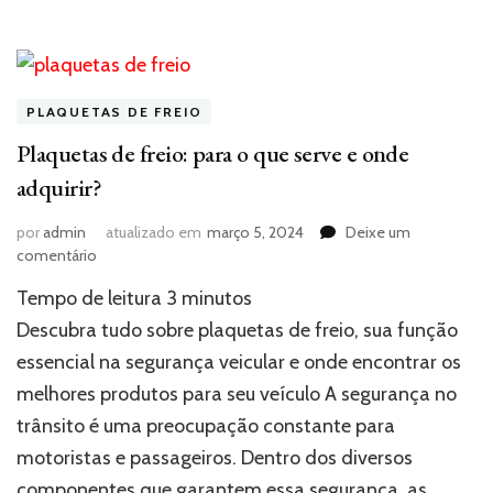
PLAQUETAS DE FREIO
Plaquetas de freio: para o que serve e onde
adquirir?
por
admin
atualizado em
março 5, 2024
Deixe um
em
comentário
Plaquetas
Tempo de leitura
3
minutos
de
freio:
Descubra tudo sobre plaquetas de freio, sua função
para
essencial na segurança veicular e onde encontrar os
o
melhores produtos para seu veículo A segurança no
que
serve
trânsito é uma preocupação constante para
e
motoristas e passageiros. Dentro dos diversos
onde
adquirir?
componentes que garantem essa segurança, as