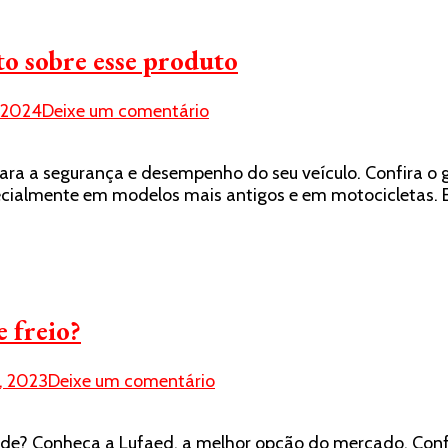
conheça
a
eto sobre esse produto
principal
fabricante
em
, 2024
Deixe um comentário
Sapatas
de
para a segurança e desempenho do seu veículo. Confira o 
freio:
ecialmente em modelos mais antigos e em motocicletas. 
confira
o
guia
completo
sobre
esse
 freio?
produto
em
, 2023
Deixe um comentário
Onde
encontrar
ade? Conheça a Lufaed, a melhor opção do mercado. Confi
fabricante