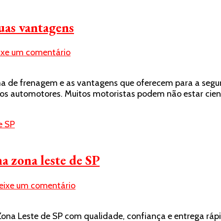
suas vantagens
em
ixe um comentário
Conheça
as
ema de frenagem e as vantagens que oferecem para a segur
sapatas
los automotores. Muitos motoristas podem não estar ci
de
freio:
o
que
é
e
a zona leste de SP
suas
vantagens
em
eixe um comentário
Lufaed:
fornecedor
ona Leste de SP com qualidade, confiança e entrega rápid
de