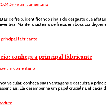
em
 2024
Deixe um comentário
Quando
trocar
as de freio, identificando sinais de desgaste que afeta
as
entiva. Manter o sistema de freios em boas condições é 
sapatas
de
freio:
entenda
os
sinais
eio: conheça a principal fabricante
de
desgaste
em
ixe um comentário
Descubra
a
nça veicular, conheça suas vantagens e descubra a princ
importância
ssenciais. Ela desempenha um papel crucial na eficácia d
da
sapata
de
freio: