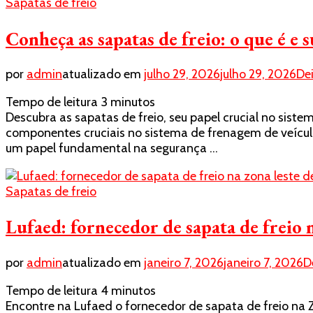
Sapatas de freio
Conheça as sapatas de freio: o que é e 
por
admin
atualizado em
julho 29, 2026
julho 29, 2026
De
Tempo de leitura
3
minutos
Descubra as sapatas de freio, seu papel crucial no sist
componentes cruciais no sistema de frenagem de veícu
um papel fundamental na segurança …
Sapatas de freio
Lufaed: fornecedor de sapata de freio n
por
admin
atualizado em
janeiro 7, 2026
janeiro 7, 2026
D
Tempo de leitura
4
minutos
Encontre na Lufaed o fornecedor de sapata de freio na Z