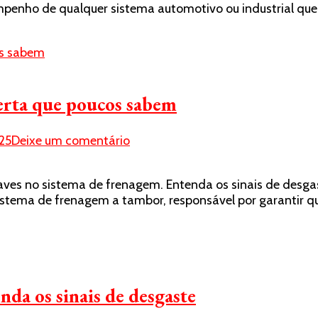
enho de qualquer sistema automotivo ou industrial que 
sapata
de
freio
na
zona
leste
lerta que poucos sabem
de
SP
em
25
Deixe um comentário
Quando
trocar
graves no sistema de frenagem. Entenda os sinais de des
a
stema de frenagem a tambor, responsável por garantir qu
sapata
de
freios?
O
alerta
que
nda os sinais de desgaste
poucos
sabem