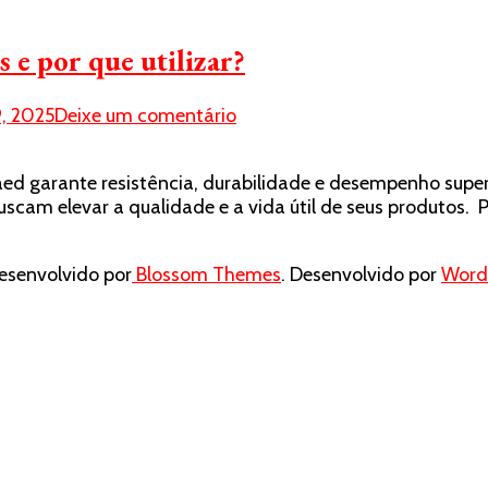
 e por que utilizar?
em
, 2025
Deixe um comentário
O
que
d garante resistência, durabilidade e desempenho superi
é
uscam elevar a qualidade e a vida útil de seus produtos.
o
tratamento
térmico
senvolvido por
Blossom Themes
. Desenvolvido por
Word
de
metais
e
por
que
utilizar?