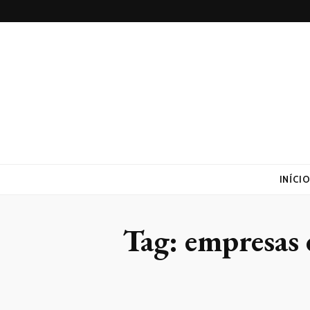
Lufaed
Blog- Lufaed
INÍCI
Tag:
empresas 