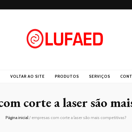
O
VOLTAR AO SITE
PRODUTOS
SERVIÇOS
CONT
com corte a laser são mai
Página inicial
/
empresas com corte a laser são mais competitivas?