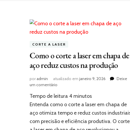
CORTE A LASER
Como o corte a laser em chapa de
aço reduz custos na produção
por
admin
atualizado em
janeiro 9, 2026
Deixe
em
um comentário
Como
Tempo de leitura
4
minutos
o
corte
Entenda como o corte a laser em chapa de
a
aço otimiza tempo e reduz custos industriai
laser
com precisão e eficiência produtiva. O corte
em
chapa
a laser em chapa de aço revolucionou a