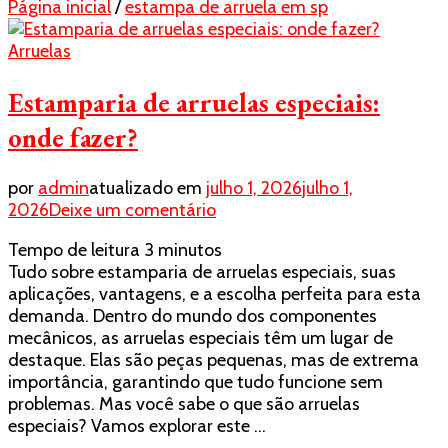
Página inicial
/
estampa de arruela em sp
Arruelas
Estamparia de arruelas especiais:
onde fazer?
por
admin
atualizado em
julho 1, 2026
julho 1,
em
2026
Deixe um comentário
Estamparia
Tempo de leitura
3
minutos
de
Tudo sobre estamparia de arruelas especiais, suas
arruelas
aplicações, vantagens, e a escolha perfeita para esta
especiais:
demanda. Dentro do mundo dos componentes
onde
mecânicos, as arruelas especiais têm um lugar de
fazer?
destaque. Elas são peças pequenas, mas de extrema
importância, garantindo que tudo funcione sem
problemas. Mas você sabe o que são arruelas
especiais? Vamos explorar este …