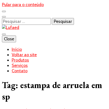
Pular para o conteúdo
Pesquisar
por:
Blog- Lufaed
Close
Lufaed
Início
Voltar ao site
Produtos
Serviços
Contato
Tag:
estampa de arruela em
sp