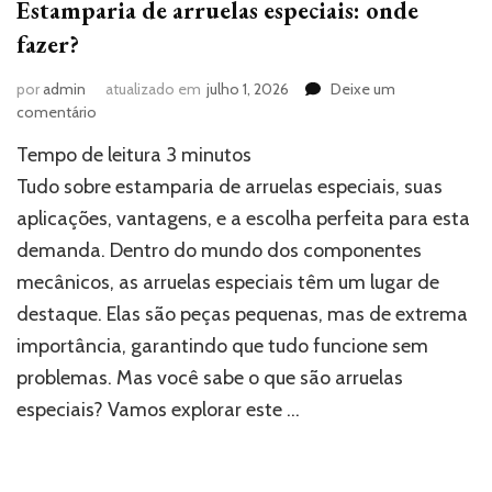
Estamparia de arruelas especiais: onde
fazer?
por
admin
atualizado em
julho 1, 2026
Deixe um
em
comentário
Estamparia
Tempo de leitura
3
minutos
de
arruelas
Tudo sobre estamparia de arruelas especiais, suas
especiais:
aplicações, vantagens, e a escolha perfeita para esta
onde
demanda. Dentro do mundo dos componentes
fazer?
mecânicos, as arruelas especiais têm um lugar de
destaque. Elas são peças pequenas, mas de extrema
importância, garantindo que tudo funcione sem
problemas. Mas você sabe o que são arruelas
especiais? Vamos explorar este …