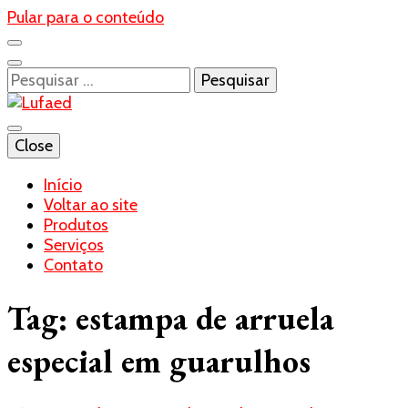
Pular para o conteúdo
Pesquisar
por:
Blog- Lufaed
Close
Lufaed
Início
Voltar ao site
Produtos
Serviços
Contato
Tag:
estampa de arruela
especial em guarulhos