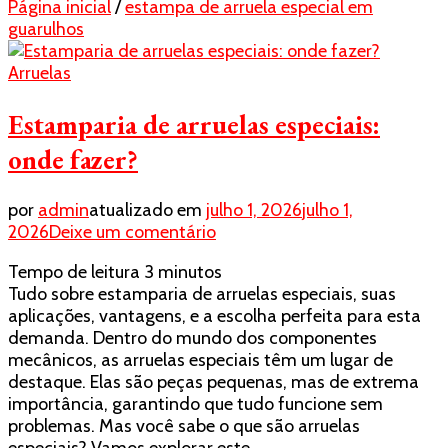
Página inicial
/
estampa de arruela especial em
guarulhos
Arruelas
Estamparia de arruelas especiais:
onde fazer?
por
admin
atualizado em
julho 1, 2026
julho 1,
em
2026
Deixe um comentário
Estamparia
Tempo de leitura
3
minutos
de
Tudo sobre estamparia de arruelas especiais, suas
arruelas
aplicações, vantagens, e a escolha perfeita para esta
especiais:
demanda. Dentro do mundo dos componentes
onde
mecânicos, as arruelas especiais têm um lugar de
fazer?
destaque. Elas são peças pequenas, mas de extrema
importância, garantindo que tudo funcione sem
problemas. Mas você sabe o que são arruelas