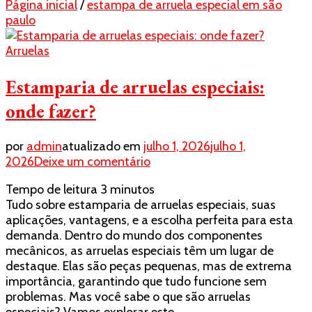
Página inicial
/
estampa de arruela especial em são
paulo
Arruelas
Estamparia de arruelas especiais:
onde fazer?
por
admin
atualizado em
julho 1, 2026
julho 1,
em
2026
Deixe um comentário
Estamparia
Tempo de leitura
3
minutos
de
Tudo sobre estamparia de arruelas especiais, suas
arruelas
aplicações, vantagens, e a escolha perfeita para esta
especiais:
demanda. Dentro do mundo dos componentes
onde
mecânicos, as arruelas especiais têm um lugar de
fazer?
destaque. Elas são peças pequenas, mas de extrema
importância, garantindo que tudo funcione sem
problemas. Mas você sabe o que são arruelas