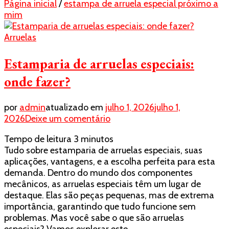
Página inicial
/
estampa de arruela especial próximo a
mim
Arruelas
Estamparia de arruelas especiais:
onde fazer?
por
admin
atualizado em
julho 1, 2026
julho 1,
em
2026
Deixe um comentário
Estamparia
Tempo de leitura
3
minutos
de
Tudo sobre estamparia de arruelas especiais, suas
arruelas
aplicações, vantagens, e a escolha perfeita para esta
especiais:
demanda. Dentro do mundo dos componentes
onde
mecânicos, as arruelas especiais têm um lugar de
fazer?
destaque. Elas são peças pequenas, mas de extrema
importância, garantindo que tudo funcione sem
problemas. Mas você sabe o que são arruelas