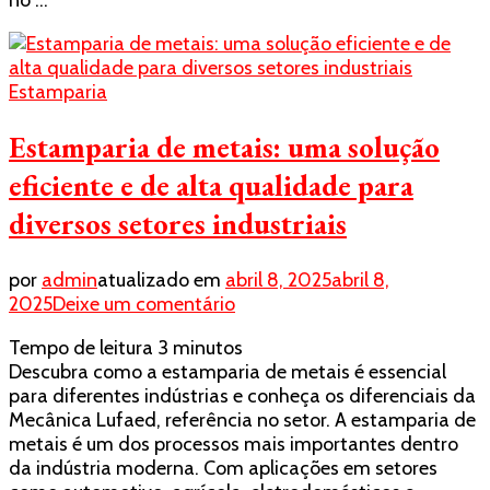
no …
São
Paulo
Estamparia
Estamparia de metais: uma solução
eficiente e de alta qualidade para
diversos setores industriais
por
admin
atualizado em
abril 8, 2025
abril 8,
em
2025
Deixe um comentário
Estamparia
Tempo de leitura
3
minutos
de
Descubra como a estamparia de metais é essencial
metais:
para diferentes indústrias e conheça os diferenciais da
uma
Mecânica Lufaed, referência no setor. A estamparia de
solução
metais é um dos processos mais importantes dentro
eficiente
da indústria moderna. Com aplicações em setores
e