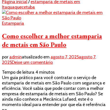
Página inicial
/
estamparia de metais em
Itaquaquecetuba
Estamparia
Como escolher a melhor estamparia
de metais em São Paulo
por
admin
atualizado em
agosto 7, 2025
agosto 7,
em
2025
Deixe um comentário
Como
Tempo de leitura
4
minutos
escolher
Um guia prático para você contratar o serviço de
a
estamparia de metais em São Paulo com segurança e
melhor
eficiência. Você sabia que pode contar com a melhor
estamparia
empresa de estamparia de metais em São Paulo? Se
de
ainda não conhece a Mecânica Lufaed, este é o
metais
momento ideal para entender por que ela é referência
em