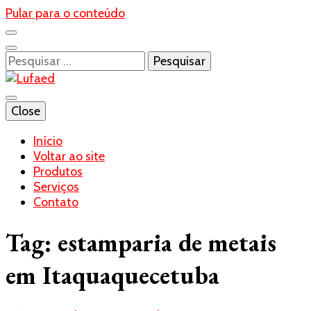
Pular para o conteúdo
Pesquisar
por:
Blog- Lufaed
Close
Lufaed
Início
Voltar ao site
Produtos
Serviços
Contato
Tag:
estamparia de metais
em Itaquaquecetuba