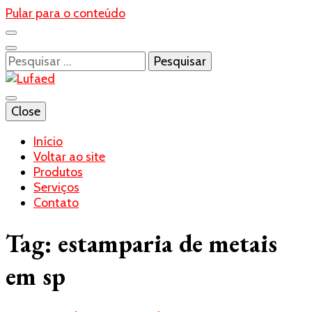
Pular para o conteúdo
Pesquisar
por:
Blog- Lufaed
Close
Lufaed
Início
Voltar ao site
Produtos
Serviços
Contato
Tag:
estamparia de metais
em sp