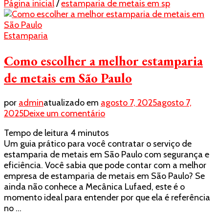
Página inicial
/
estamparia de metais em sp
Estamparia
Como escolher a melhor estamparia
de metais em São Paulo
por
admin
atualizado em
agosto 7, 2025
agosto 7,
em
2025
Deixe um comentário
Como
Tempo de leitura
4
minutos
escolher
Um guia prático para você contratar o serviço de
a
estamparia de metais em São Paulo com segurança e
melhor
eficiência. Você sabia que pode contar com a melhor
estamparia
empresa de estamparia de metais em São Paulo? Se
de
ainda não conhece a Mecânica Lufaed, este é o
metais
momento ideal para entender por que ela é referência
em
no …
São