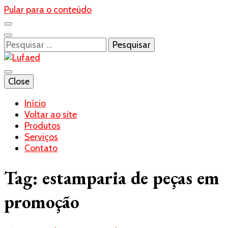
Pular para o conteúdo
Pesquisar
por:
Blog- Lufaed
Close
Lufaed
Início
Voltar ao site
Produtos
Serviços
Contato
Tag:
estamparia de peças em
promoção