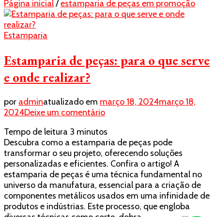
Página inicial
/
estamparia de peças em promoção
Estamparia
Estamparia de peças: para o que serve
e onde realizar?
por
admin
atualizado em
março 18, 2024
março 18,
em
2024
Deixe um comentário
Estamparia
Tempo de leitura
3
minutos
de
Descubra como a estamparia de peças pode
peças:
transformar o seu projeto, oferecendo soluções
para
personalizadas e eficientes. Confira o artigo! A
o
estamparia de peças é uma técnica fundamental no
que
universo da manufatura, essencial para a criação de
serve
componentes metálicos usados em uma infinidade de
e
produtos e indústrias. Este processo, que engloba
onde