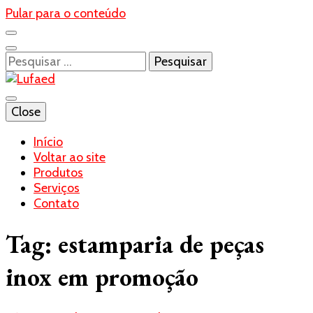
Pular para o conteúdo
Pesquisar
por:
Blog- Lufaed
Close
Lufaed
Início
Voltar ao site
Produtos
Serviços
Contato
Tag:
estamparia de peças
inox em promoção