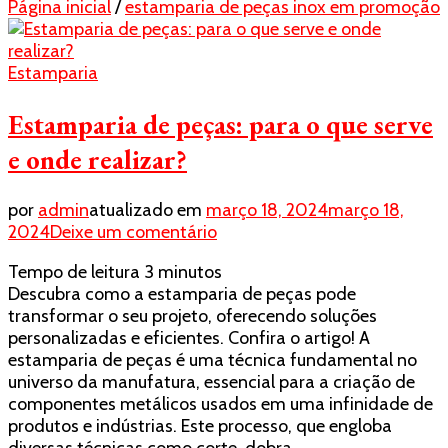
Página inicial
/
estamparia de peças inox em promoção
Estamparia
Estamparia de peças: para o que serve
e onde realizar?
por
admin
atualizado em
março 18, 2024
março 18,
em
2024
Deixe um comentário
Estamparia
Tempo de leitura
3
minutos
de
Descubra como a estamparia de peças pode
peças:
transformar o seu projeto, oferecendo soluções
para
personalizadas e eficientes. Confira o artigo! A
o
estamparia de peças é uma técnica fundamental no
que
universo da manufatura, essencial para a criação de
serve
componentes metálicos usados em uma infinidade de
e
produtos e indústrias. Este processo, que engloba
onde