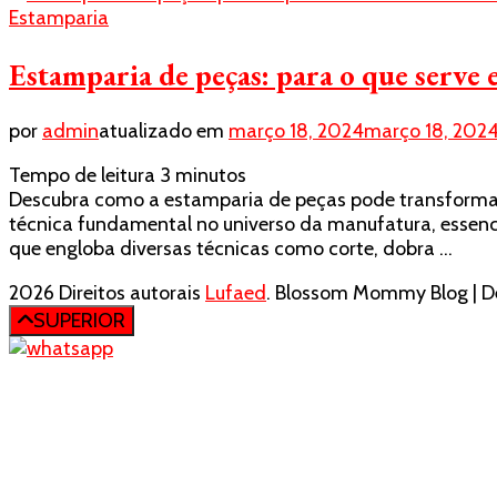
Estamparia
Estamparia de peças: para o que serve 
por
admin
atualizado em
março 18, 2024
março 18, 202
Tempo de leitura
3
minutos
Descubra como a estamparia de peças pode transformar o
técnica fundamental no universo da manufatura, essenci
que engloba diversas técnicas como corte, dobra …
2026 Direitos autorais
Lufaed
.
Blossom Mommy Blog | De
SUPERIOR