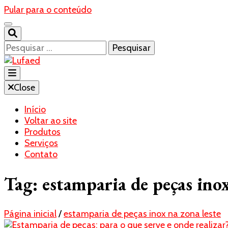
Pular para o conteúdo
Pesquisar
por:
Blog- Lufaed
Close
Lufaed
Início
Voltar ao site
Produtos
Serviços
Contato
Tag:
estamparia de peças inox
Página inicial
/
estamparia de peças inox na zona leste