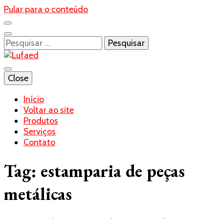
Pular para o conteúdo
Pesquisar
por:
Blog- Lufaed
Close
Lufaed
Início
Voltar ao site
Produtos
Serviços
Contato
Tag:
estamparia de peças
metálicas