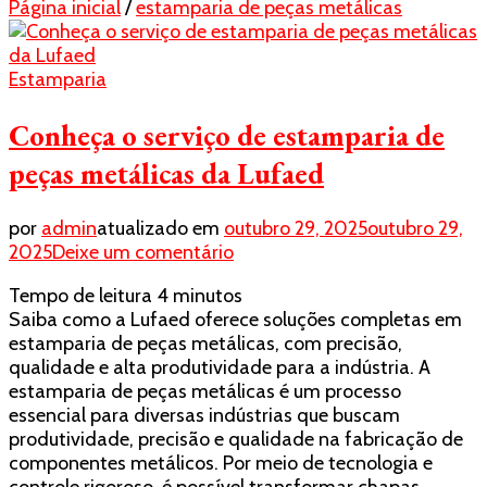
Página inicial
/
estamparia de peças metálicas
Estamparia
Conheça o serviço de estamparia de
peças metálicas da Lufaed
por
admin
atualizado em
outubro 29, 2025
outubro 29,
em
2025
Deixe um comentário
Conheça
Tempo de leitura
4
minutos
o
Saiba como a Lufaed oferece soluções completas em
serviço
estamparia de peças metálicas, com precisão,
de
qualidade e alta produtividade para a indústria. A
estamparia
estamparia de peças metálicas é um processo
de
essencial para diversas indústrias que buscam
peças
produtividade, precisão e qualidade na fabricação de
metálicas
componentes metálicos. Por meio de tecnologia e
da