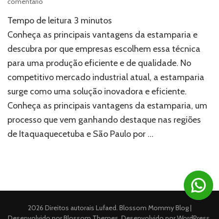
em
comentário
Conheça
Tempo de leitura
3
minutos
as
principais
Conheça as principais vantagens da estamparia e
vantagens
descubra por que empresas escolhem essa técnica
da
para uma produção eficiente e de qualidade. No
estamparia
competitivo mercado industrial atual, a estamparia
surge como uma solução inovadora e eficiente.
Conheça as principais vantagens da estamparia, um
processo que vem ganhando destaque nas regiões
de Itaquaquecetuba e São Paulo por …
2026 Direitos autorais
Lufaed
.
Blossom Mommy Blog |
Desenvolvido por
Blossom Themes
. Desenvolvido por
WordPress
.