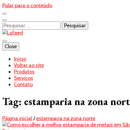
Pular para o conteúdo
Pesquisar
por:
Blog- Lufaed
Close
Lufaed
Início
Voltar ao site
Produtos
Serviços
Contato
Tag:
estamparia na zona nort
Página inicial
/
estamparia na zona norte