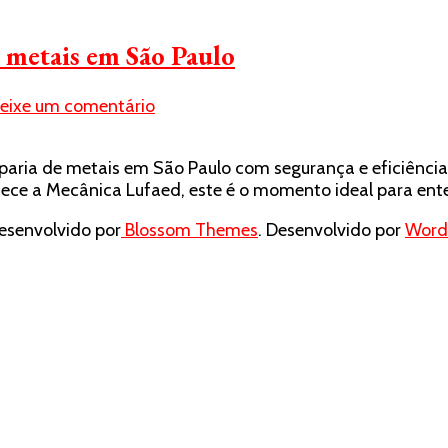
 metais em São Paulo
em
eixe um comentário
Como
escolher
mparia de metais em São Paulo com segurança e eficiênci
a
ce a Mecânica Lufaed, este é o momento ideal para enten
melhor
estamparia
senvolvido por
Blossom Themes
. Desenvolvido por
Word
de
metais
em
São
Paulo