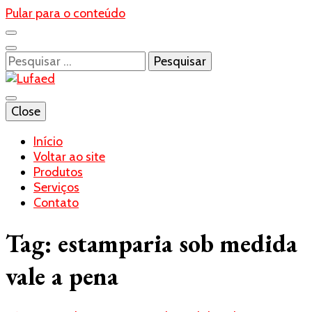
Pular para o conteúdo
Pesquisar
por:
Blog- Lufaed
Close
Lufaed
Início
Voltar ao site
Produtos
Serviços
Contato
Tag:
estamparia sob medida
vale a pena