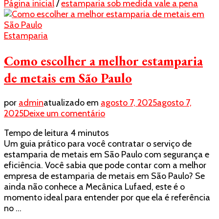
Página inicial
/
estamparia sob medida vale a pena
Estamparia
Como escolher a melhor estamparia
de metais em São Paulo
por
admin
atualizado em
agosto 7, 2025
agosto 7,
em
2025
Deixe um comentário
Como
Tempo de leitura
4
minutos
escolher
Um guia prático para você contratar o serviço de
a
estamparia de metais em São Paulo com segurança e
melhor
eficiência. Você sabia que pode contar com a melhor
estamparia
empresa de estamparia de metais em São Paulo? Se
de
ainda não conhece a Mecânica Lufaed, este é o
metais
momento ideal para entender por que ela é referência
em
no …
São