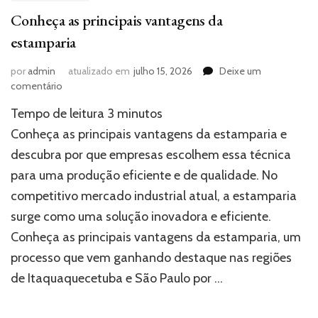
Conheça as principais vantagens da
estamparia
por
admin
atualizado em
julho 15, 2026
Deixe um
em
comentário
Conheça
Tempo de leitura
3
minutos
as
principais
Conheça as principais vantagens da estamparia e
vantagens
descubra por que empresas escolhem essa técnica
da
para uma produção eficiente e de qualidade. No
estamparia
competitivo mercado industrial atual, a estamparia
surge como uma solução inovadora e eficiente.
Conheça as principais vantagens da estamparia, um
processo que vem ganhando destaque nas regiões
de Itaquaquecetuba e São Paulo por …