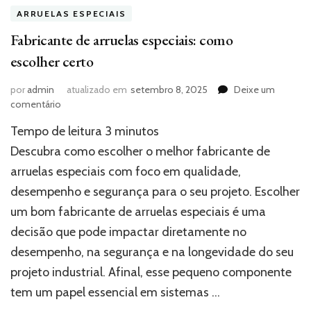
ARRUELAS ESPECIAIS
Fabricante de arruelas especiais: como
escolher certo
por
admin
atualizado em
setembro 8, 2025
Deixe um
em
comentário
Fabricante
Tempo de leitura
3
minutos
de
arruelas
Descubra como escolher o melhor fabricante de
especiais:
arruelas especiais com foco em qualidade,
como
desempenho e segurança para o seu projeto. Escolher
escolher
certo
um bom fabricante de arruelas especiais é uma
decisão que pode impactar diretamente no
desempenho, na segurança e na longevidade do seu
projeto industrial. Afinal, esse pequeno componente
tem um papel essencial em sistemas …