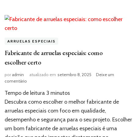
ARRUELAS ESPECIAIS
Fabricante de arruelas especiais: como
escolher certo
por
admin
atualizado em
setembro 8, 2025
Deixe um
em
comentário
Fabricante
Tempo de leitura
3
minutos
de
arruelas
Descubra como escolher o melhor fabricante de
especiais:
arruelas especiais com foco em qualidade,
como
desempenho e segurança para o seu projeto. Escolher
escolher
certo
um bom fabricante de arruelas especiais é uma