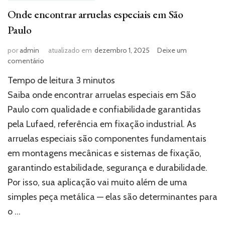
Onde encontrar arruelas especiais em São
Paulo
por
admin
atualizado em
dezembro 1, 2025
Deixe um
em
comentário
Onde
Tempo de leitura
3
minutos
encontrar
arruelas
Saiba onde encontrar arruelas especiais em São
especiais
Paulo com qualidade e confiabilidade garantidas
em
pela Lufaed, referência em fixação industrial. As
São
Paulo
arruelas especiais são componentes fundamentais
em montagens mecânicas e sistemas de fixação,
garantindo estabilidade, segurança e durabilidade.
Por isso, sua aplicação vai muito além de uma
simples peça metálica — elas são determinantes para
o …