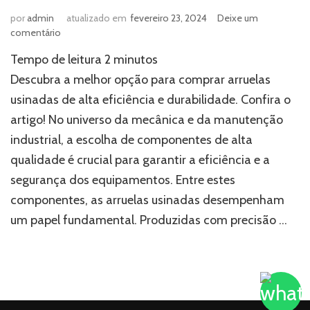
por
admin
atualizado em
fevereiro 23, 2024
Deixe um
em
comentário
Saiba
Tempo de leitura
2
minutos
onde
comprar
Descubra a melhor opção para comprar arruelas
arruelas
usinadas de alta eficiência e durabilidade. Confira o
usinadas:
artigo! No universo da mecânica e da manutenção
conheça
a
industrial, a escolha de componentes de alta
Lufaed
qualidade é crucial para garantir a eficiência e a
segurança dos equipamentos. Entre estes
componentes, as arruelas usinadas desempenham
um papel fundamental. Produzidas com precisão …