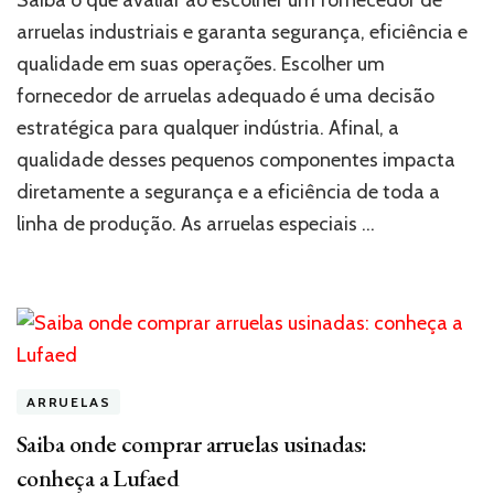
Saiba o que avaliar ao escolher um fornecedor de
antes
arruelas industriais e garanta segurança, eficiência e
de
qualidade em suas operações. Escolher um
escolher
um
fornecedor de arruelas adequado é uma decisão
fornecedor
estratégica para qualquer indústria. Afinal, a
de
arruelas?
qualidade desses pequenos componentes impacta
diretamente a segurança e a eficiência de toda a
linha de produção. As arruelas especiais …
ARRUELAS
Saiba onde comprar arruelas usinadas:
conheça a Lufaed