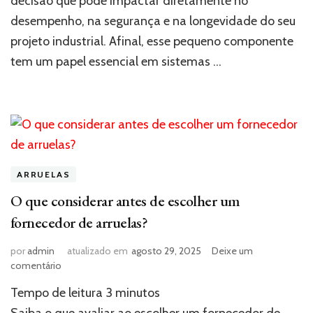
decisão que pode impactar diretamente no
desempenho, na segurança e na longevidade do seu
projeto industrial. Afinal, esse pequeno componente
tem um papel essencial em sistemas …
ARRUELAS
O que considerar antes de escolher um
fornecedor de arruelas?
por
admin
atualizado em
agosto 29, 2025
Deixe um
em
comentário
O
Tempo de leitura
3
minutos
que
considerar