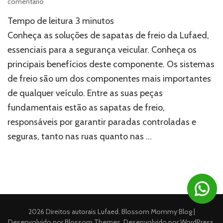
em
comentário
Fornecedor
Tempo de leitura
3
minutos
de
sapatas
Conheça as soluções de sapatas de freio da Lufaed,
de
essenciais para a segurança veicular. Conheça os
freio:
principais benefícios deste componente. Os sistemas
conheça
as
de freio são um dos componentes mais importantes
soluções
de qualquer veículo. Entre as suas peças
da
Lufaed
fundamentais estão as sapatas de freio,
responsáveis por garantir paradas controladas e
seguras, tanto nas ruas quanto nas …
2026 Direitos autorais
Lufaed
.
Blossom Mommy Blog |
Desenvolvido por
Blossom Themes
. Desenvolvido por
WordPress
.