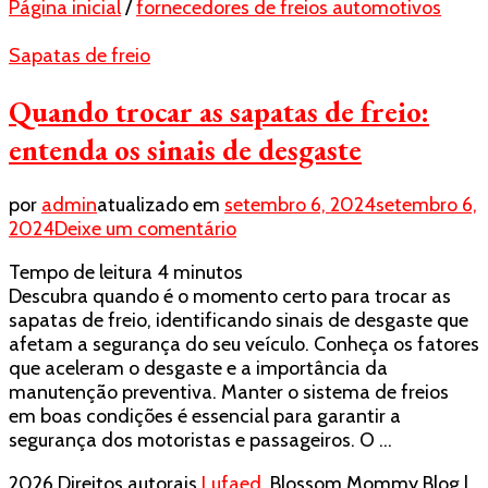
Página inicial
/
fornecedores de freios automotivos
Sapatas de freio
Quando trocar as sapatas de freio:
entenda os sinais de desgaste
por
admin
atualizado em
setembro 6, 2024
setembro 6,
em
2024
Deixe um comentário
Quando
Tempo de leitura
4
minutos
trocar
Descubra quando é o momento certo para trocar as
as
sapatas de freio, identificando sinais de desgaste que
sapatas
afetam a segurança do seu veículo. Conheça os fatores
de
que aceleram o desgaste e a importância da
freio:
manutenção preventiva. Manter o sistema de freios
entenda
em boas condições é essencial para garantir a
os
segurança dos motoristas e passageiros. O …
sinais
de
2026 Direitos autorais
Lufaed
.
Blossom Mommy Blog |