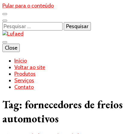
Pular para o conteúdo
Pesquisar
por:
Blog- Lufaed
Close
Lufaed
Início
Voltar ao site
Produtos
Serviços
Contato
Tag:
fornecedores de freios
automotivos