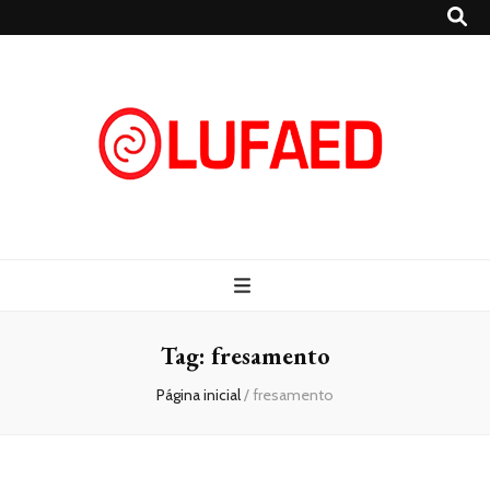
Lufaed
Blog- Lufaed
Tag:
fresamento
Página inicial
/
fresamento