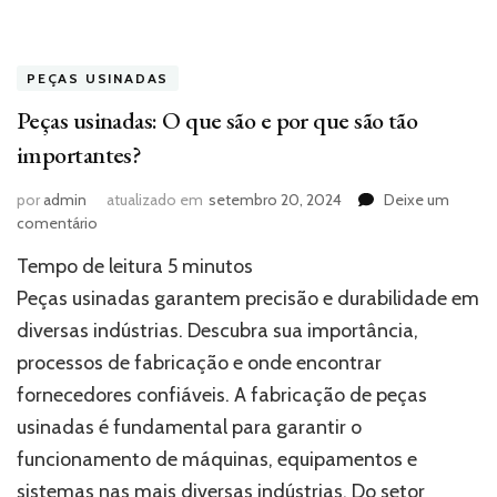
PEÇAS USINADAS
Peças usinadas: O que são e por que são tão
importantes?
por
admin
atualizado em
setembro 20, 2024
Deixe um
em
comentário
Peças
Tempo de leitura
5
minutos
usinadas:
O
Peças usinadas garantem precisão e durabilidade em
que
diversas indústrias. Descubra sua importância,
são
processos de fabricação e onde encontrar
e
por
fornecedores confiáveis. A fabricação de peças
que
usinadas é fundamental para garantir o
são
tão
funcionamento de máquinas, equipamentos e
importantes?
sistemas nas mais diversas indústrias. Do setor