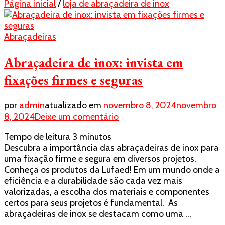
Página inicial
/
loja de abraçadeira de inox
Abraçadeiras
Abraçadeira de inox: invista em
fixações firmes e seguras
por
admin
atualizado em
novembro 8, 2024
novembro
em
8, 2024
Deixe um comentário
Abraçadeira
Tempo de leitura
3
minutos
de
Descubra a importância das abraçadeiras de inox para
inox:
uma fixação firme e segura em diversos projetos.
invista
Conheça os produtos da Lufaed! Em um mundo onde a
em
eficiência e a durabilidade são cada vez mais
fixações
valorizadas, a escolha dos materiais e componentes
firmes
certos para seus projetos é fundamental. As
e
abraçadeiras de inox se destacam como uma …
seguras