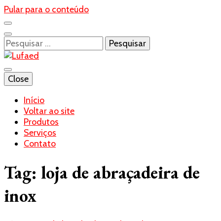
Pular para o conteúdo
Pesquisar
por:
Blog- Lufaed
Close
Lufaed
Início
Voltar ao site
Produtos
Serviços
Contato
Tag:
loja de abraçadeira de
inox