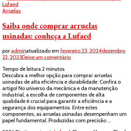
Arruelas
Saiba onde comprar arruelas
usinadas: conheça a Lufaed
por
admin
atualizado em
fevereiro 23, 2024
dezembro
em
22, 2023
Deixe um comentário
Saiba
Tempo de leitura
2
minutos
onde
Descubra a melhor opção para comprar arruelas
comprar
usinadas de alta eficiência e durabilidade. Confira o
arruelas
artigo! No universo da mecânica e da manutenção
usinadas:
industrial, a escolha de componentes de alta
conheça
qualidade é crucial para garantir a eficiência e a
a
segurança dos equipamentos. Entre estes
Lufaed
componentes, as arruelas usinadas desempenham um
papel fundamental. Produzidas com precisão …