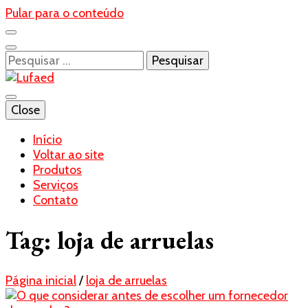
Pular para o conteúdo
Pesquisar
por:
Blog- Lufaed
Close
Lufaed
Início
Voltar ao site
Produtos
Serviços
Contato
Tag:
loja de arruelas
Página inicial
/
loja de arruelas