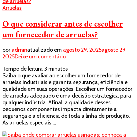
Arruelas
O que considerar antes de escolher
um fornecedor de arruelas?
por
admin
atualizado em
agosto 29, 2025
agosto 29,
em
2025
Deixe um comentário
O
Tempo de leitura
3
minutos
que
Saiba o que avaliar ao escolher um fornecedor de
considerar
arruelas industriais e garanta segurança, eficiência e
antes
qualidade em suas operações. Escolher um fornecedor
de
de arruelas adequado é uma decisão estratégica para
escolher
qualquer indústria. Afinal, a qualidade desses
um
pequenos componentes impacta diretamente a
fornecedor
segurança e a eficiência de toda a linha de produção.
de
As arruelas especiais …
arruelas?