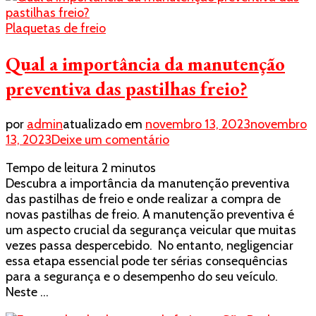
Plaquetas de freio
Qual a importância da manutenção
preventiva das pastilhas freio?
por
admin
atualizado em
novembro 13, 2023
novembro
em
13, 2023
Deixe um comentário
Qual
Tempo de leitura
2
minutos
a
Descubra a importância da manutenção preventiva
importância
das pastilhas de freio e onde realizar a compra de
da
novas pastilhas de freio. A manutenção preventiva é
manutenção
um aspecto crucial da segurança veicular que muitas
preventiva
vezes passa despercebido. No entanto, negligenciar
das
essa etapa essencial pode ter sérias consequências
pastilhas
para a segurança e o desempenho do seu veículo.
freio?
Neste …