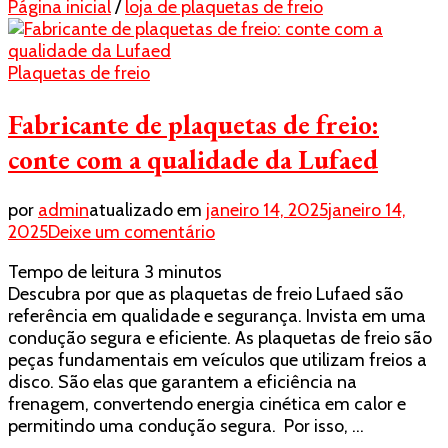
Página inicial
/
loja de plaquetas de freio
Plaquetas de freio
Fabricante de plaquetas de freio:
conte com a qualidade da Lufaed
por
admin
atualizado em
janeiro 14, 2025
janeiro 14,
em
2025
Deixe um comentário
Fabricante
Tempo de leitura
3
minutos
de
Descubra por que as plaquetas de freio Lufaed são
plaquetas
referência em qualidade e segurança. Invista em uma
de
condução segura e eficiente. As plaquetas de freio são
freio:
peças fundamentais em veículos que utilizam freios a
conte
disco. São elas que garantem a eficiência na
com
frenagem, convertendo energia cinética em calor e
a
permitindo uma condução segura. Por isso, …
qualidade