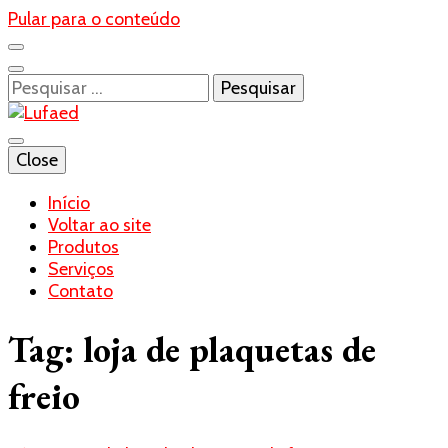
Pular para o conteúdo
Pesquisar
por:
Blog- Lufaed
Close
Lufaed
Início
Voltar ao site
Produtos
Serviços
Contato
Tag:
loja de plaquetas de
freio