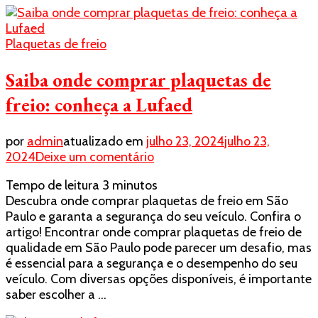
da
Lufaed
Plaquetas de freio
Saiba onde comprar plaquetas de
freio: conheça a Lufaed
por
admin
atualizado em
julho 23, 2024
julho 23,
em
2024
Deixe um comentário
Saiba
Tempo de leitura
3
minutos
onde
Descubra onde comprar plaquetas de freio em São
comprar
Paulo e garanta a segurança do seu veículo. Confira o
plaquetas
artigo! Encontrar onde comprar plaquetas de freio de
de
qualidade em São Paulo pode parecer um desafio, mas
freio:
é essencial para a segurança e o desempenho do seu
conheça
veículo. Com diversas opções disponíveis, é importante
a
saber escolher a …
Lufaed