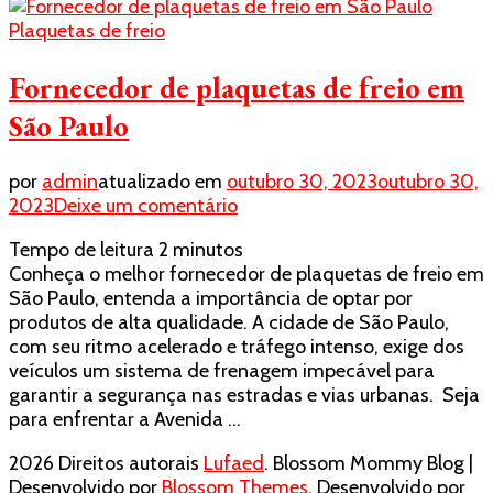
Plaquetas de freio
Fornecedor de plaquetas de freio em
São Paulo
por
admin
atualizado em
outubro 30, 2023
outubro 30,
em
2023
Deixe um comentário
Fornecedor
Tempo de leitura
2
minutos
de
Conheça o melhor fornecedor de plaquetas de freio em
plaquetas
São Paulo, entenda a importância de optar por
de
produtos de alta qualidade. A cidade de São Paulo,
freio
com seu ritmo acelerado e tráfego intenso, exige dos
em
veículos um sistema de frenagem impecável para
São
garantir a segurança nas estradas e vias urbanas. Seja
Paulo
para enfrentar a Avenida …
2026 Direitos autorais
Lufaed
.
Blossom Mommy Blog |
Desenvolvido por
Blossom Themes
. Desenvolvido por