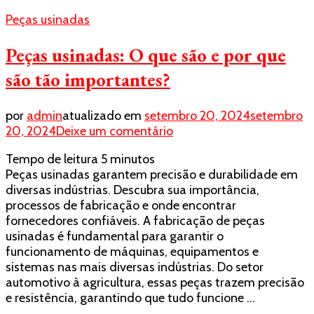
componentes
Peças usinadas
diversos
Peças usinadas: O que são e por que
são tão importantes?
por
admin
atualizado em
setembro 20, 2024
setembro
em
20, 2024
Deixe um comentário
Peças
Tempo de leitura
5
minutos
usinadas:
Peças usinadas garantem precisão e durabilidade em
O
diversas indústrias. Descubra sua importância,
que
processos de fabricação e onde encontrar
são
fornecedores confiáveis. A fabricação de peças
e
usinadas é fundamental para garantir o
por
funcionamento de máquinas, equipamentos e
que
sistemas nas mais diversas indústrias. Do setor
são
automotivo à agricultura, essas peças trazem precisão
tão
e resistência, garantindo que tudo funcione …
importantes?