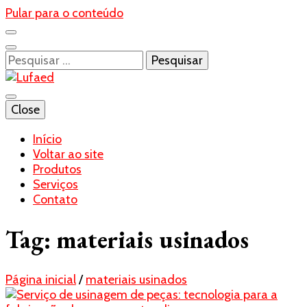
Pular para o conteúdo
Pesquisar
por:
Blog- Lufaed
Close
Lufaed
Início
Voltar ao site
Produtos
Serviços
Contato
Tag:
materiais usinados
Página inicial
/
materiais usinados