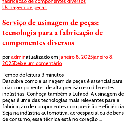
Usinagem de peças
Serviço de usinagem de peças:
tecnologia para a fabricação de
componentes diversos
por
admin
atualizado em
janeiro 8, 2025
janeiro 8,
em
2025
Deixe um comentário
Serviço
Tempo de leitura
3
minutos
de
Descubra como a usinagem de peças é essencial para
usinagem
criar componentes de alta precisão em diferentes
de
indústrias. Conheça também a Lufaed! A usinagem de
peças:
peças é uma das tecnologias mais relevantes para a
tecnologia
fabricação de componentes com precisão e eficiência.
para
Seja na indústria automotiva, aeroespacial ou de bens
a
de consumo, essa técnica está no coração …
fabricação
de